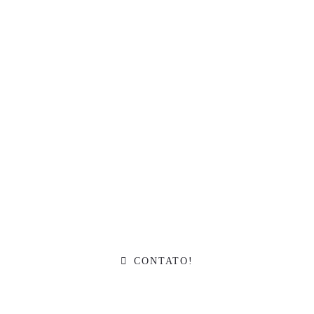
Vamos conversar?
Entre em contato para um orçamento
e faça seu negócio crescer na web.
CONTATO!